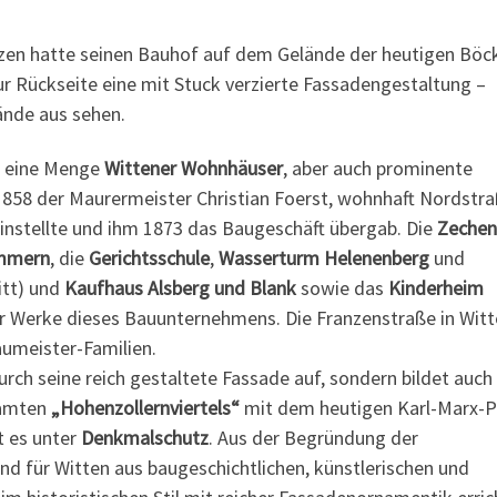
en hatte seinen Bauhof auf dem Gelände der heutigen Böc
zur Rückseite eine mit Stuck verzierte Fassadengestaltung –
ände aus sehen.
n eine Menge
Wittener Wohnhäuser
, aber auch prominente
858 der Maurermeister Christian Foerst, wohnhaft Nordstra
einstellte und ihm 1873 das Baugeschäft übergab. Die
Zechen
ommern
, die
Gerichtsschule
,
Wasserturm Helenenberg
und
itt) und
Kaufhaus Alsberg und Blank
sowie das
Kinderheim
er Werke dieses Bauunternehmens. Die Franzenstraße in Witt
aumeister-Familien.
rch seine reich gestaltete Fassade auf, sondern bildet auch 
samten
„Hohenzollernviertels“
mit dem heutigen Karl-Marx-P
t es unter
Denkmalschutz
. Aus der Begründung der
 für Witten aus baugeschichtlichen, künstlerischen und