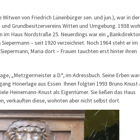
 Witwen von Friedrich Lünenbürger sen. und jun.), war in der
s- und Grundbesitzervereins Witten und Umgebung. 1938 wo
 im Haus Nordstraße 25. Neuerdings war ein „Bankdirekto
h Siepermann – seit 1920 verzeichnet. Noch 1964 steht er im
 Siepermann, Maria dort – Frauen tauchten erst hinter ihren
lage, „Metzgermeister a.D.“, im Adressbuch. Seine Erben wa
lfgang Hönerlage aus Essen. Ihnen folgten 1993 Bruno Knust 
iele Heinemann-Knust als Eigentümer. Sie ließen das Haus
en, verkauften diese, wohnten aber nicht selbst dort.