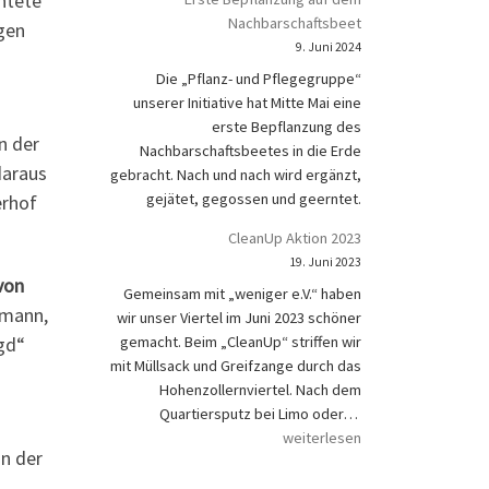
htete
Nachbarschaftsbeet
gen
9. Juni 2024
Die „Pflanz- und Pflegegruppe“
unserer Initiative hat Mitte Mai eine
erste Bepflanzung des
n der
Nachbarschaftsbeetes in die Erde
daraus
gebracht. Nach und nach wird ergänzt,
gejätet, gegossen und geerntet.
erhof
CleanUp Aktion 2023
19. Juni 2023
von
Gemeinsam mit „weniger e.V.“ haben
fmann,
wir unser Viertel im Juni 2023 schöner
gd“
gemacht. Beim „CleanUp“ striffen wir
mit Müllsack und Greifzange durch das
Hohenzollernviertel. Nach dem
CleanUp Aktion 202
Quartiersputz bei Limo oder…
weiterlesen
in der