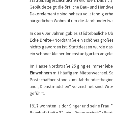
städtebaugeschichtlichen Gründen. Das (…) i
Gebäude zeigt die örtliche Bau- und Handw
Dekorelemente sind nahezu vollständig erha
bürgerlichen Wohnstil um die Jahrhundertw
In den 60er Jahren gab es städtebauliche Ü
Ecke Breite-/Nordstraße ein schönes große
nichts geworden ist. Stattdessen wurde das 
ein schöner kleiner Innenstadtgarten angele
Im Hause Nordstraße 25 ging es immer leben
Einwohnern
mit häufigem Mieterwechsel. Sat
Postschaffner stand zum Jahrhundertbeginn 
und „Dienstmädchen“ verzeichnet sind. Wit
geführt.
1917 wohnten Isidor Singer und seine Frau Fr
Bahnhofstraße 32 ein „Putzgeschäft“ (Bouti