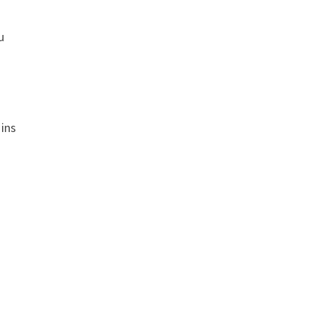
u
ins