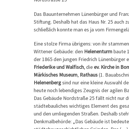
Das Bauunternehmen Lünenbürger und Franz
Stiftung. Deshalb hat das Haus Nr. 25 auch 
schließlich konnte man es ja vom Firmengel
Eine stolze Firma übrigens: von ihr stamme
Wittener Gebäude: den
Helenenturm
baute 1
der 1865 den jungen Friedrich Lünenbürger 
Friederike und Walfisch
, die
ev. Kirche in B
Märkisches Museum
,
Rathaus
(1. Bauabschn
Helenenberg
sind nur eine kleine Auswahl d
heute noch lebendiges Zeugnis der agilen B
Das Gebäude Nordstraße 25 fällt nicht nur du
städtebauliches wichtiges Element des ge
und den umliegenden Straßen. Deshalb steh
Denkmalbehörde: „Das Gebäude ist bedeutend