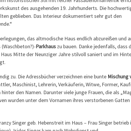
m historistischen Stil mit reicher Fassadenornamentik erric
erkskunst des ausgehenden 19. Jahrhunderts. Die hochwerti
lten geblieben. Das Interieur dokumentiert sehr gut den
ende.“
berlegungen, das altmodische Haus endlich abzureißen und a
s (Waschbeton?)-
Parkhaus
zu bauen. Danke jedenfalls, dass 
Haus Mitte der Neunziger Jahre stilvoll saniert und im Hint
gt.
dig zu. Die Adressbücher verzeichnen eine bunte
Mischung 
tler, Maschinist, Lehrerin, Verkäuferin, Witwe, Former, Kau
hinter den Namen. Darunter viele junge Frauen, die als „Ma
wen wurden unter dem Vornamen ihres verstorbenen Gatten
anzy Singer geb. Hebenstreit im Haus – Frau Singer betrieb 
que), Isidor Singer kam nach Wehrdienst und