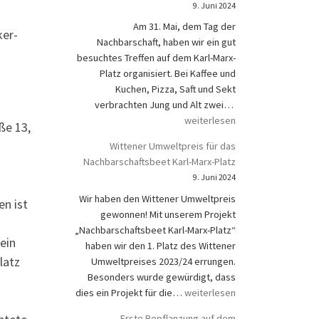
9. Juni 2024
Am 31. Mai, dem Tag der
ker-
Nachbarschaft, haben wir ein gut
besuchtes Treffen auf dem Karl-Marx-
Platz organisiert. Bei Kaffee und
Kuchen, Pizza, Saft und Sekt
Nachbarschaftsfest
verbrachten Jung und Alt zwei…
weiterlesen
ße 13,
Wittener Umweltpreis für das
Nachbarschaftsbeet Karl-Marx-Platz
9. Juni 2024
Wir haben den Wittener Umweltpreis
en ist
gewonnen! Mit unserem Projekt
„Nachbarschaftsbeet Karl-Marx-Platz“
ein
haben wir den 1. Platz des Wittener
latz
Umweltpreises 2023/24 errungen.
Besonders wurde gewürdigt, dass
Wittener Umweltpreis für das N
dies ein Projekt für die…
weiterlesen
Erste Bepflanzung auf dem