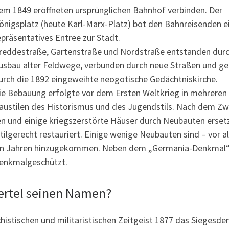
em 1849 eröffneten ursprünglichen Bahnhof verbinden. Der
önigsplatz (heute Karl-Marx-Platz) bot den Bahnreisenden e
epräsentatives Entree zur Stadt.
reddestraße, Gartenstraße und Nordstraße entstanden dur
usbau alter Feldwege, verbunden durch neue Straßen und g
urch die 1892 eingeweihte neogotische Gedächtniskirche.
ie Bebauung erfolgte vor dem Ersten Weltkrieg in mehreren
Baustilen des Historismus und des Jugendstils. Nach dem Zw
n und einige kriegszerstörte Häuser durch Neubauten ersetz
ilgerecht restauriert. Einige wenige Neubauten sind – vor a
zehn Jahren hinzugekommen. Neben dem „Germania-Denkmal“
denkmalgeschützt.
ertel seinen Namen?
stischen und militaristischen Zeitgeist 1877 das Siegesd