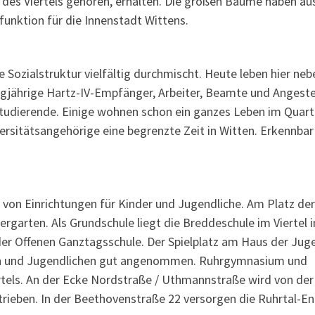
n des Viertels gehören, erhalten. Die großen Bäume haben au
funktion für die Innenstadt Wittens.
e Sozialstruktur vielfältig durchmischt. Heute leben hier neb
ngjährige Hartz-IV-Empfänger, Arbeiter, Beamte und Angestel
tudierende. Einige wohnen schon ein ganzes Leben im Quarti
ersitätsangehörige eine begrenzte Zeit in Witten. Erkennbar
 von Einrichtungen für Kinder und Jugendliche. Am Platz der
ergarten. Als Grundschule liegt die Breddeschule im Viertel i
er Offenen Ganztagsschule. Der Spielplatz am Haus der Jug
ern und Jugendlichen gut angenommen. Ruhrgymnasium und
tels. An der Ecke Nordstraße / Uthmannstraße wird von der
ieben. In der Beethovenstraße 22 versorgen die Ruhrtal-En