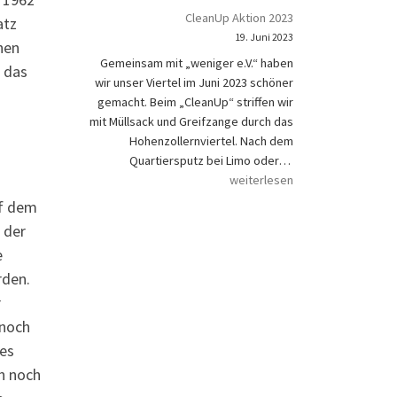
CleanUp Aktion 2023
atz
19. Juni 2023
hen
Gemeinsam mit „weniger e.V.“ haben
r das
wir unser Viertel im Juni 2023 schöner
gemacht. Beim „CleanUp“ striffen wir
mit Müllsack und Greifzange durch das
Hohenzollernviertel. Nach dem
CleanUp Aktion 202
Quartiersputz bei Limo oder…
weiterlesen
uf dem
 der
e
rden.
r
 noch
nes
ch noch