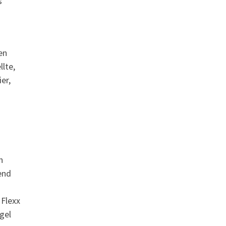
s
en
lte,
er,
n
end
 Flexx
gel