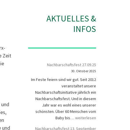
AKTUELLES &
INFOS
rx-
e Zeit
ie
Nachbarschaftsfest 27.09.25
30. Oktober 2025
Im Feste feiern sind wir gut. Seit 2012
veranstaltet unsere
Nachbarschaftsinitiative jährlich ein
Nachbarschaftsfest. Und in diesem
5 und
Jahr war es wohl eines unserer
es,
schönsten. Über 60 Menschen vom
Nachbarschaftsfest 27.09.25
Baby bis…
weiterlesen
en
e und
Nachbarschaftsfest 13. September