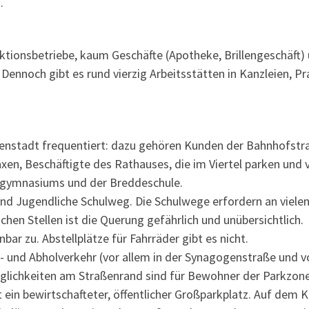
.
ktionsbetriebe, kaum Geschäfte (Apotheke, Brillengeschäft)
ennoch gibt es rund vierzig Arbeitsstätten in Kanzleien, P
nnenstadt frequentiert: dazu gehören Kunden der Bahnhofstr
xen, Beschäftigte des Rathauses, die im Viertel parken und v
hrgymnasiums und der Breddeschule.
 und Jugendliche Schulweg. Die Schulwege erfordern an viele
hen Stellen ist die Querung gefährlich und unübersichtlich.
ar zu. Abstellplätze für Fahrräder gibt es nicht.
ng- und Abholverkehr (vor allem in der Synagogenstraße und v
lichkeiten am Straßenrand sind für Bewohner der Parkzone
t ein bewirtschafteter, öffentlicher Großparkplatz. Auf dem K