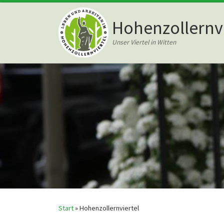
Zum Inhalt springen
Hohenzollernvi
Unser Viertel in Witten
Start
»
Hohenzollernviertel