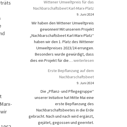
träts
Wittener Umweltpreis für das
Nachbarschaftsbeet Karl-Marx-Platz
9. Juni 2024
n
Wir haben den Wittener Umweltpreis
e
gewonnen! Mit unserem Projekt
und
„Nachbarschaftsbeet Karl-Marx-Platz“
haben wir den 1. Platz des Wittener
Umweltpreises 2023/24 errungen.
Besonders wurde gewürdigt, dass
Wittener Umweltpreis für das N
dies ein Projekt für die…
weiterlesen
Erste Bepflanzung auf dem
Nachbarschaftsbeet
9. Juni 2024
Die „Pflanz- und Pflegegruppe“
t
unserer Initiative hat Mitte Mai eine
-Marx-
erste Bepflanzung des
Nachbarschaftsbeetes in die Erde
 wir
gebracht. Nach und nach wird ergänzt,
gejätet, gegossen und geerntet.
e 1962