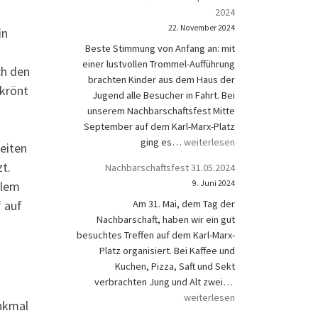
2024
22. November 2024
in
Beste Stimmung von Anfang an: mit
einer lustvollen Trommel-Aufführung
ch den
brachten Kinder aus dem Haus der
ekrönt
Jugend alle Besucher in Fahrt. Bei
unserem Nachbarschaftsfest Mitte
September auf dem Karl-Marx-Platz
Nachbarschaftsfest 13. Septem
ging es…
weiterlesen
eiten
t.
Nachbarschaftsfest 31.05.2024
llem
9. Juni 2024
 auf
Am 31. Mai, dem Tag der
Nachbarschaft, haben wir ein gut
besuchtes Treffen auf dem Karl-Marx-
Platz organisiert. Bei Kaffee und
Kuchen, Pizza, Saft und Sekt
Nachbarschaftsfest
verbrachten Jung und Alt zwei…
weiterlesen
enkmal