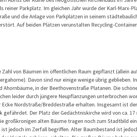
s reiner Parkplatz. Im gleichen Jahr wurde der Karl-Marx-Pl
traße und die Anlage von Parkplätzen in seinem städtebaulic
rstört. Auf beiden Plätzen verunstalten Recycling-Containe
e Zahl von Bäumen im öffentlichen Raum gepflanzt (allein a
gahorne). Davon sind nur einige wenige übrig geblieben. In
nd Ahornbäume, in der Beethovenstraße Platanen. Die schön
ischen leider durch jüngere Neupflanzungen unterbrochen wo
 Ecke Nordstraße/Breddestraße erhalten. Insgesamt ist de
k gefährdet. Der Platz der Gedächtniskirche wird von ca. 17
Die großkronigen alten Bäume tragen noch zum Stadtbild ei
 ist jedoch im Zerfall begriffen. Alter Baumbestand ist jedo