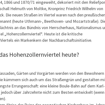
4, 1866 und 1870/71 eingeweiht, dekoriert mit den Reliefpor
schall Helmuth von Moltke, Kronprinz Friedrich Wilhelm von
k. Die neuen Straßen im Viertel waren nach den preußische
benannt (heute Uthmann-, Beethoven- und Mozartstraße). Di
ächtnis an das Bündnis von Herrscherhaus, Nationalismus 
el „Hohenzollernviertel“. Heute ist die kritische
iertels ein Markenkern der Nachbarschaftsinitiative.
das Hohenzollernviertel heute?
 Fassaden, Gärten und Vorgärten werden von den Bewohnern
Sie kümmern sich auch um das Straßengrün und gestalten mi
 Jüngste Errungenschaft: eine kleine Boule-Bahn auf dem Karl
t jedoch über Jahrzehnte nicht zum Besten entwickelt (wenn
en).
 dem Abriss der Ruine des neogotischen Kirchenbaus im Jahr