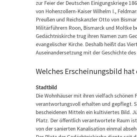
zur Feier der Deutschen Einigungskriege 186
von Hohenzollern-Kaiser Wilhelm I., Feldmar
Preußen und Reichskanzler Otto von Bismarc
Militärführern Roon, Bismarck und Moltke 
Gedächtniskirche trug ihren Namen zum Ged
evangelischer Kirche. Deshalb heißt das Viert
Auseinandersetzung mit der Geschichte des V
Welches Erscheinungsbild hat 
Stadtbild
Die Wohnhäuser mit ihren vielfach schönen
verantwortungsvoll erhalten und gepflegt. 
bescheidenen Mitteln ein kultiviertes Bild.
Platz. Der öffentlich verantwortete Raum is
von der sanierten Kanalisation einmal abseh
Der Platz der Gedächtniskirche diente seit