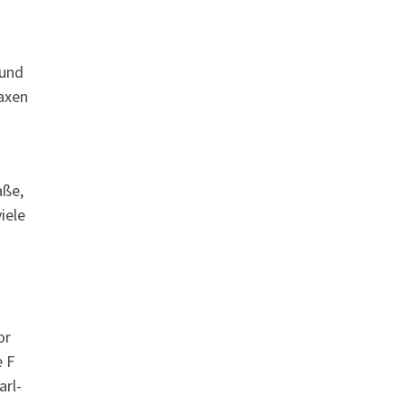
 und
raxen
aße,
iele
n
or
 F
arl-