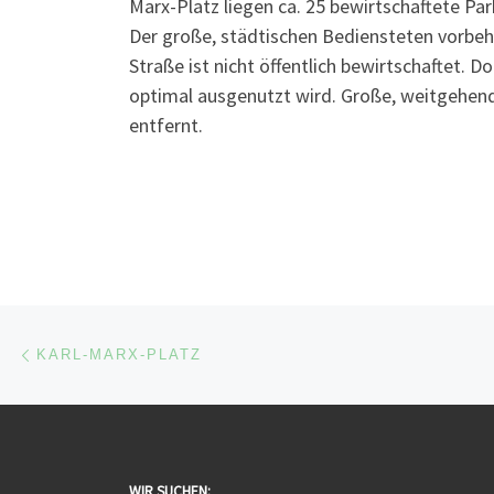
Marx-Platz liegen ca. 25 bewirtschaftete Par
Der große, städtischen Bediensteten vorbe
Straße ist nicht öffentlich bewirtschaftet. D
optimal ausgenutzt wird. Große, weitgehend
entfernt.
Beitragsnavigation
Vorheriger Beitrag
KARL-MARX-PLATZ
WIR SUCHEN: