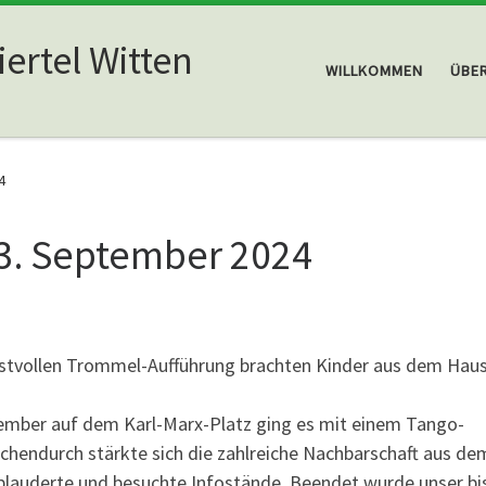
ertel Witten
WILLKOMMEN
ÜBE
4
13. September 2024
ustvollen Trommel-Aufführung brachten Kinder aus dem Haus
ember auf dem Karl-Marx-Platz ging es mit einem Tango-
hendurch stärkte sich die zahlreiche Nachbarschaft aus de
 plauderte und besuchte Infostände. Beendet wurde unser bi