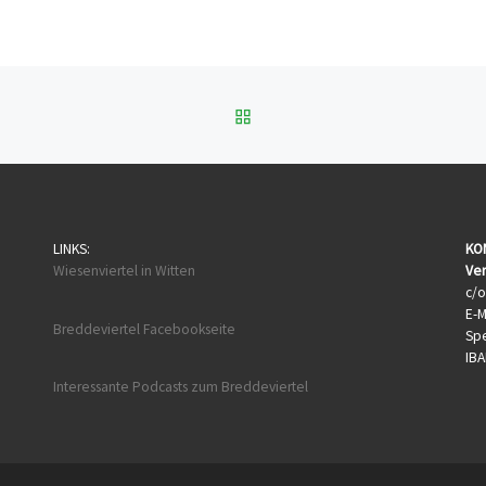
ZURÜCK ZUR BEITRAGSL
LINKS:
KO
Wiesenviertel in Witten
Ver
c/o
E-M
Breddeviertel Facebookseite
Sp
IBA
Interessante Podcasts zum Breddeviertel