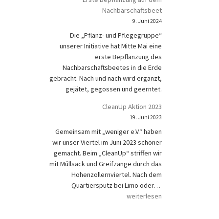
Nachbarschaftsbeet
9. Juni 2024
Die „Pflanz- und Pflegegruppe“
unserer Initiative hat Mitte Mai eine
erste Bepflanzung des
Nachbarschaftsbeetes in die Erde
gebracht. Nach und nach wird ergänzt,
gejätet, gegossen und geerntet.
CleanUp Aktion 2023
19. Juni 2023
Gemeinsam mit „weniger e.V.“ haben
wir unser Viertel im Juni 2023 schöner
gemacht. Beim „CleanUp“ striffen wir
mit Müllsack und Greifzange durch das
Hohenzollernviertel. Nach dem
CleanUp Aktion 202
Quartiersputz bei Limo oder…
weiterlesen