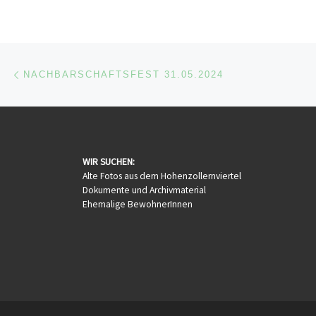
Beitragsnavigation
Vorheriger Beitrag
NACHBARSCHAFTSFEST 31.05.2024
WIR SUCHEN:
Alte Fotos aus dem Hohenzollernviertel
Dokumente und Archivmaterial
Ehemalige BewohnerInnen