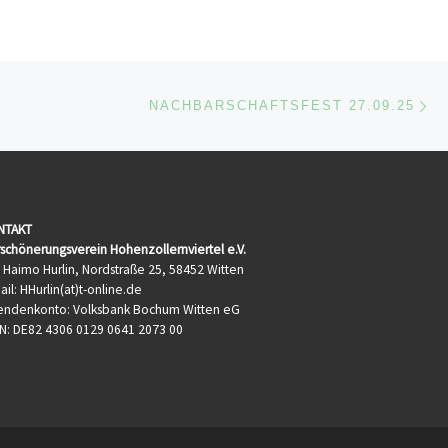
Nä
ISTE
NACHBARSCHAFTSFEST 27.09.25
NTAKT
schönerungsverein Hohenzollernviertel e.V.
 Haimo Hurlin, Nordstraße 25, 58452 Witten
ail: HHurlin(at)t-online.de
endenkonto: Volksbank Bochum Witten eG
N: DE82 4306 0129 0641 2073 00